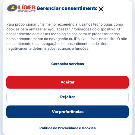
Gerenciar consentimento
Para proporcionar uma melhor experiência, usamos tecnologias como
cookies para armazenar e/ou acessar informações do dispositivo. O
consentimento com essas tecnologias nos permite processar dados
como comportamento da navegação ou IDs exclusivos neste site. O não
consentimento ou a revogação do consentimento pode afetar
negativamente determinados recursos e funções.
Gerenciar serviços
Aceitar
Rejeitar
Documentação veicular exige
Ver preferências
confiança e acompanhamento.
A Líder atende desde proprietários individuais
Política de Privacidade e Cookies
até empresas que precisam manter veículos,