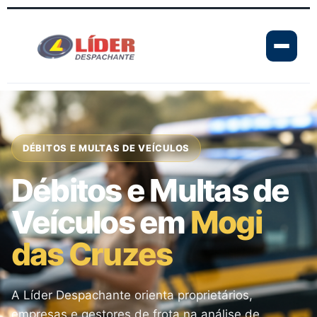
DÉBITOS E MULTAS DE VEÍCULOS
Débitos e Multas de
Veículos em
Mogi
das Cruzes
A Líder Despachante orienta proprietários,
empresas e gestores de frota na análise de