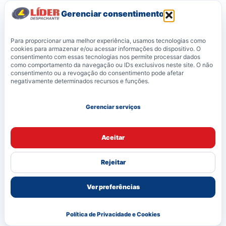
veículos em Mogi das Cruzes?
Gerenciar consentimento
Para proporcionar uma melhor experiência, usamos tecnologias como
cookies para armazenar e/ou acessar informações do dispositivo. O
consentimento com essas tecnologias nos permite processar dados
ATENDIMENTO DIRETO
como comportamento da navegação ou IDs exclusivos neste site. O não
consentimento ou a revogação do consentimento pode afetar
negativamente determinados recursos e funções.
Ainda tem dúvida sobre
multas ou débitos do
Gerenciar serviços
veículo?
Aceitar
Envie sua situação para a Líder. A equipe
orienta o melhor caminho conforme multas,
Rejeitar
débitos, taxas, licenciamento, transferência
ou regularização documental.
Ver preferências
Multas
Débitos
Taxas pendentes
Política de Privacidade e Cookies
Licenciamento travado
Empresas e frotas