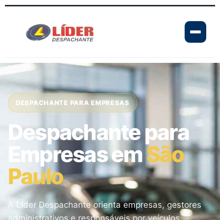
DESPACHANTE PARA EMPRESAS
Despachante para
Empresas em
São
Paulo
A Líder Despachante orienta empresas, gestores
administrativos e responsáveis por veículos