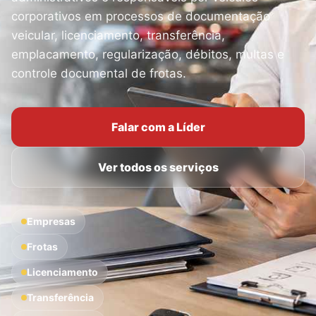
corporativos em processos de documentação
veicular, licenciamento, transferência,
emplacamento, regularização, débitos, multas e
controle documental de frotas.
Falar com a Líder
Ver todos os serviços
Empresas
Frotas
Licenciamento
Transferência