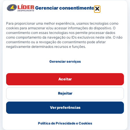
de veículos empresariais?
Gerenciar consentimento
Para proporcionar uma melhor experiência, usamos tecnologias como
A Líder orienta transferência de
cookies para armazenar e/ou acessar informações do dispositivo. O
consentimento com essas tecnologias nos permite processar dados
veículos corporativos?
como comportamento da navegação ou IDs exclusivos neste site. O não
consentimento ou a revogação do consentimento pode afetar
negativamente determinados recursos e funções.
Empresas com frota precisam de
Gerenciar serviços
controle por veículo?
Aceitar
Documentação pendente pode
Rejeitar
atrapalhar a operação da empresa?
Ver preferências
Como uma empresa solicita
Política de Privacidade e Cookies
atendimento?