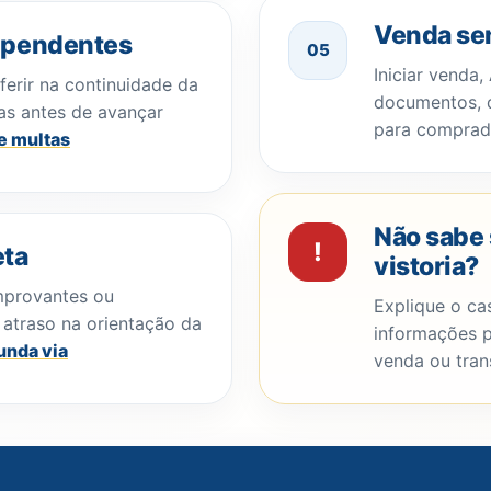
Venda se
s pendentes
05
Iniciar venda,
ferir na continuidade da
documentos, d
das antes de avançar
para comprad
e multas
Não sabe 
!
ta
vistoria?
mprovantes ou
Explique o cas
atraso na orientação da
informações p
unda via
venda ou tran