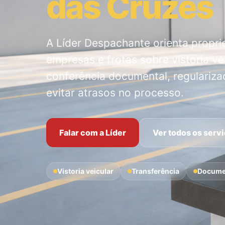
das Cruzes
A Líder Despachante orienta propri
empresas e frotas sobre vistoria vei
conferência documental, regulariza
evitar atrasos no processo.
Falar com a Líder
Ver todos os serv
Vistoria veicular
Transferência
Docume