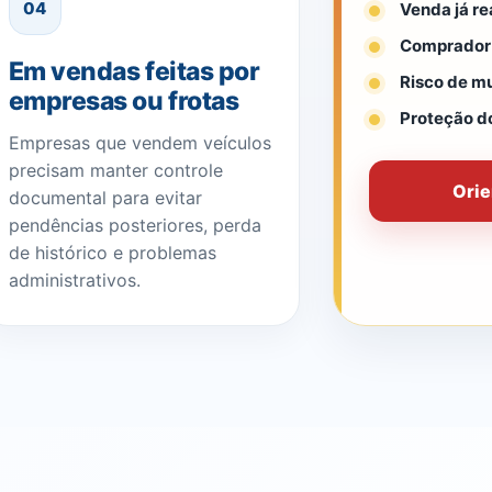
04
Venda já re
Comprador 
Em vendas feitas por
Risco de mu
empresas ou frotas
Proteção d
Empresas que vendem veículos
precisam manter controle
Orie
documental para evitar
pendências posteriores, perda
de histórico e problemas
administrativos.