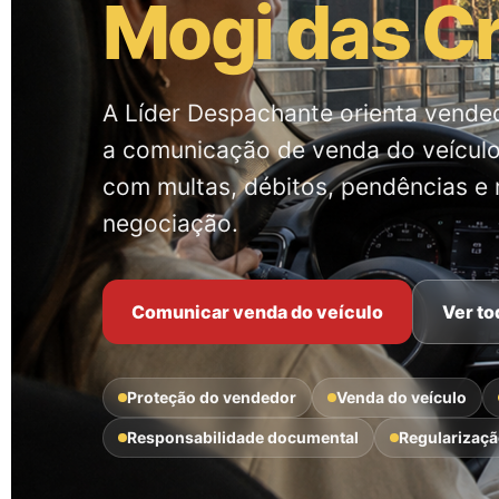
Mogi das C
A Líder Despachante orienta vende
a comunicação de venda do veículo,
com multas, débitos, pendências e 
negociação.
Comunicar venda do veículo
Ver to
Proteção do vendedor
Venda do veículo
Responsabilidade documental
Regularizaç