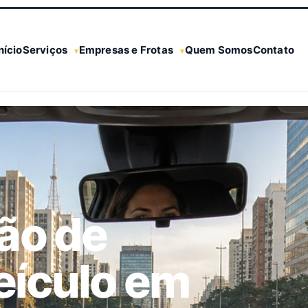
nício
Serviços
Empresas e Frotas
Quem Somos
Contato
ão de
eículo em