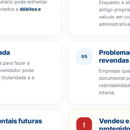
ietário pode enfrentar
Enquanto a si
ionados a
débitos e
antigo propri
veículo em co
administrativa
ada
Problema
05
revendas
para fazer a
o vendedor pode
Empresas que
itularidade e a
documental p
rastreabilida
interna.
tais futuras
Vendeu e 
!
protegid