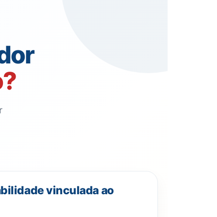
dor
o?
r
ilidade vinculada ao