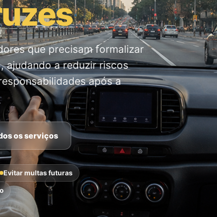
ruzes
dores que precisam formalizar
 ajudando a reduzir riscos
responsabilidades após a
dos os serviços
Evitar multas futuras
ão